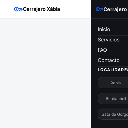
Cerrajero Xàbia
Cerrajero
Inicio
Servicios
FAQ
Contacto
LOCALIDADE
Xàbia
Benitachell
Gata de Gorg