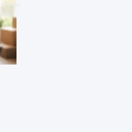
y Marina
ras y