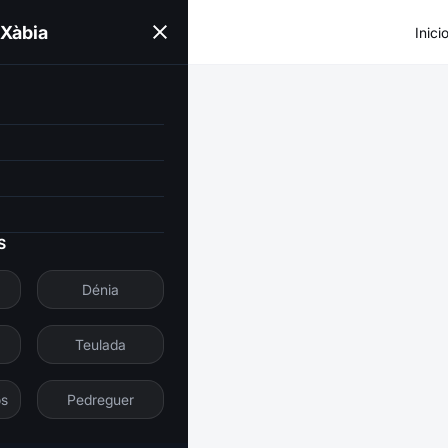
 Xàbia
Inici
S
Dénia
Teulada
os
Pedreguer