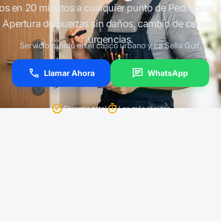
s en 20 minutos a cualquier punto de Pedreguer 
. Apertura de puertas sin daños, cambio de cerradu
urgencias.
Servicio rápido en el casco urbano y La Sella Golf.
Llamar Ahora
WhatsApp
Garantía total
Los más rápidos