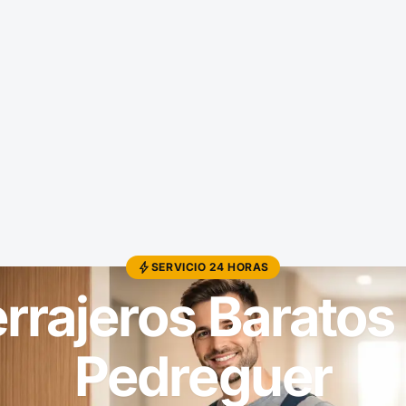
SERVICIO 24 HORAS
rrajeros Baratos
Pedreguer