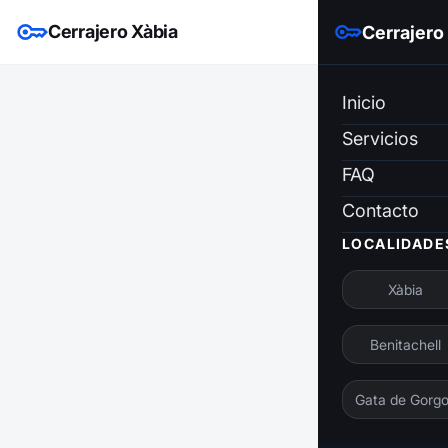
Cerrajero Xàbia
Cerrajero
Inicio
Servicios
FAQ
Contacto
LOCALIDADE
Xàbia
Benitachell
Gata de Gorg