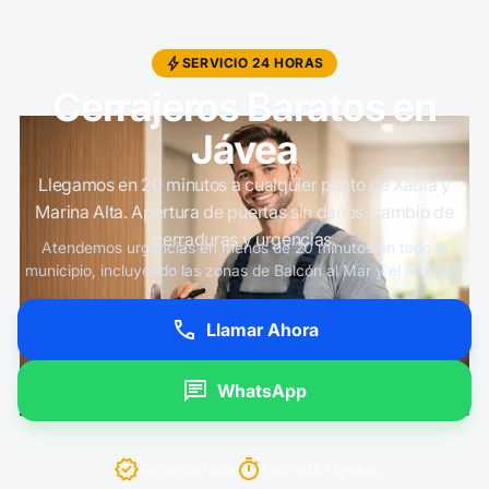
SERVICIO 24 HORAS
Cerrajeros Baratos en
Jávea
Llegamos en 20 minutos a cualquier punto de Xàbia y
Marina Alta. Apertura de puertas sin daños, cambio de
cerraduras y urgencias.
Atendemos urgencias en menos de 20 minutos en todo el
municipio, incluyendo las zonas de Balcón al Mar y el Montgó.
Llamar Ahora
WhatsApp
Garantía total
Los más rápidos